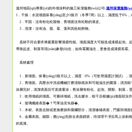
溫州地區(qū)專業(yè)的外墻涂料的施工保潔服務(wù)公司-
溫州保潔服務(wù
1．干燥：水泥墻面保養(yǎng)至少1個月（冬季7周）以上，濕度低于6%，木材表面
2．牢固：沒有粉化松脫物，舊墻面沒有松動的漆皮。
3．清潔：沒有油、脂、霉、藻和其他粘附物。
底材不符合要求將嚴重影響漆膜性能。墻面濕度大可能造成漆膜起泡、
導致起皮、剝落等現(xiàn)象發(fā)生，如有霉菌滋生，更會造成漆膜長霉
底材處理
1．新墻面。保養(yǎng)1個月以上，濕度〈6%（可使用濕度計測試）
2．舊墻面。高壓水沖洗或機械打磨清除積灰和可能滋生的菌藻，清洗晾干
涂層完好，清潔表面后可直接重涂；舊涂層有粉化、起泡、開裂、剝落，需鏟除
3．使用墻紙的墻面。可撕掉墻紙，洗去膠水，晾干后根據(jù)墻面
4．玻璃纖維表面�？芍苯油克⒚嫫�。
5．木材。表面去除或更換磨損和腐爛部分，清潔修補表面，門窗與墻面接合
6．金屬表面。鐵類：應(yīng)先除去表面銹斑，待清理干凈后馬上涂刷相應(
的底漆。