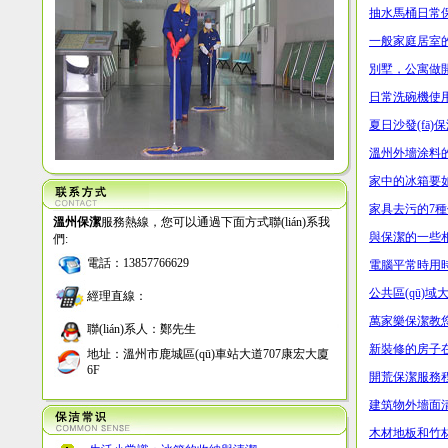
抽水馬桶日常
一般家庭居室的
別墅，公寓
日常洗碗機使
夏日沙發(fā
溫州外墻涂料
家中的冰箱要
家具去污的7
溫州保潔
服務熱線，您可以通過下面方式聯(lián)系我
與保潔的一些
們:
電話：13857766629
電腦平常時用
公共區(qū)
經理直線：
萬家樂保潔教您怎
聯(lián)系人：鄭先生
新裝修的房子
地址：溫州市鹿城區(qū)車站大道707康宏大廈
6F
開荒保潔服務
建筑物外墻面清
木材地板和竹材