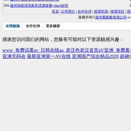
204-
溫州地毯清洗家具清潔保養(yǎng)妙招
首頁
|
公司簡介
|
合作伙伴
|
保潔常識
|
保潔項目
|
清
版權所有©
溫州萬家樂保潔公司
-w
友情鏈接
合作伙伴
更多鏈接
感谢您访问我们的网站，您极有可能对以下资源颇感兴趣：
www_免费试看av_日韩在线aa_老汉色老汉首页aV亚洲_免费
亚洲无码在
最新亚洲第一AV在线
亚洲国产综合精品2020
超碰