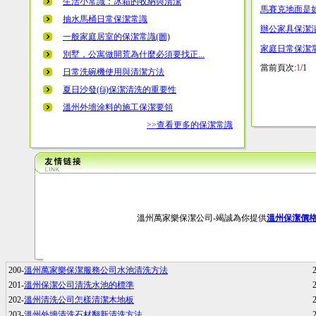
生活小常識：冰箱的收納與清潔
馬賽克地面是如何
抽水馬桶日常保潔常識
辦公家具保潔清潔
一般家庭居室的保潔常識(圖)
家庭日常保潔
別墅，公寓做開荒為什麼必須要找正...
當前頁次:
1
/
日常洗碗機使用與清潔方法
夏日沙發(fā)保潔清洗的重要性
溫州外墻涂料的施工保潔要領
>>查看更多的保潔常識
溫州萬家樂保潔公司-竭誠為你提供
溫州保潔價
200-
溫州萬家樂保潔服務公司水池清洗方法
201-
溫州保潔公司清洗水池的標準
202-
溫州清洗公司怎樣清潔木地板
203-
溫州外墻清洗石材翻新清洗方法