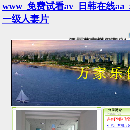
www_免费试看av_日韩在线a
一级人妻片
溫州萬家樂保潔公司推出
共有[20]條信息
生活小常識：